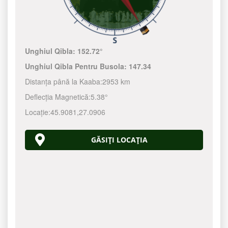
Unghiul Qibla:
152.72°
Unghiul Qibla Pentru Busola:
147.34
Distanța până la Kaaba:
2953 km
Deflecția Magnetică:
5.38°
Locație:
45.9081
,
27.0906
GĂSIȚI LOCAȚIA