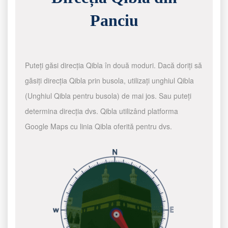
Panciu
Puteți găsi direcția Qibla în două moduri. Dacă doriți să
găsiți direcția Qibla prin busola, utilizați unghiul Qibla
(Unghiul Qibla pentru busola) de mai jos. Sau puteți
determina direcția dvs. Qibla utilizând platforma
Google Maps cu linia Qibla oferită pentru dvs.