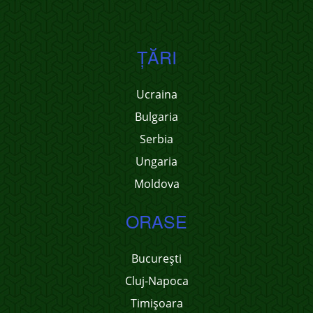
ŢĂRI
Ucraina
Bulgaria
Serbia
Ungaria
Moldova
ORASE
București
Cluj-Napoca
Timișoara