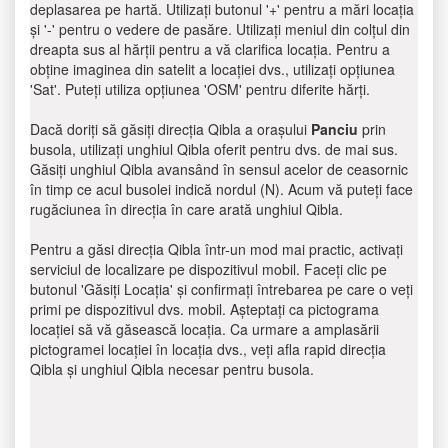
deplasarea pe hartă. Utilizați butonul '+' pentru a mări locația
și '-' pentru o vedere de pasăre. Utilizați meniul din colțul din
dreapta sus al hărții pentru a vă clarifica locația. Pentru a
obține imaginea din satelit a locației dvs., utilizați opțiunea
'Sat'. Puteți utiliza opțiunea 'OSM' pentru diferite hărți.
Dacă doriți să găsiți direcția Qibla a orașului
Panciu
prin
busola, utilizați unghiul Qibla oferit pentru dvs. de mai sus.
Găsiți unghiul Qibla avansând în sensul acelor de ceasornic
în timp ce acul busolei indică nordul (N). Acum vă puteți face
rugăciunea în direcția în care arată unghiul Qibla.
Pentru a găsi direcția Qibla într-un mod mai practic, activați
serviciul de localizare pe dispozitivul mobil. Faceți clic pe
butonul 'Găsiți Locația' și confirmați întrebarea pe care o veți
primi pe dispozitivul dvs. mobil. Așteptați ca pictograma
locației să vă găsească locația. Ca urmare a amplasării
pictogramei locației în locația dvs., veți afla rapid direcția
Qibla și unghiul Qibla necesar pentru busola.