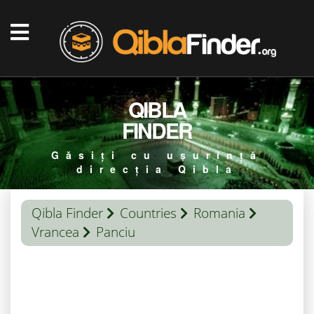
QIBLA
FINDER
Găsiți cu ușurință
direcția Qibla
Qibla Finder
Countries
Romania
Vrancea
Panciu