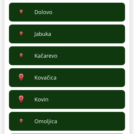
Dolovo
Jabuka
Kačarevo
Kovačica
Kovin
Omoljica