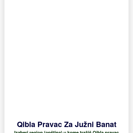
Qibla Pravac Za Južni Banat
Izaberi region (opština) u kome tražiš Qibla pravac