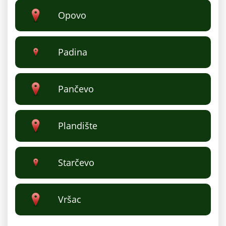
Opovo
Padina
Pančevo
Plandište
Starčevo
Vršac