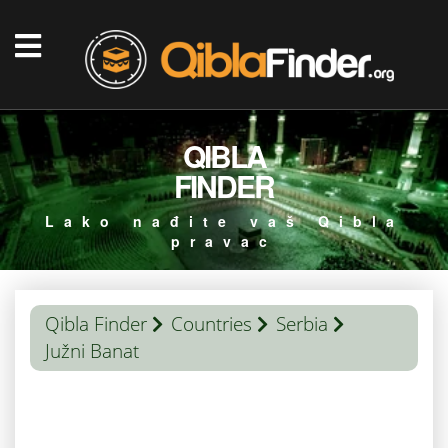
QIBLA
FINDER
Lako nađite vaš Qibla
pravac
Qibla Finder
Countries
Serbia
Južni Banat