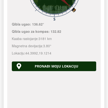
Qibla ugao:
136.62°
Qibla ugao za kompas:
132.82
Kaaba rastojanje:
3181 km
Magnetna devijacija:
3.80°
Lokaciju:
44.3992
,
19.1214
PRONAĐI MOJU LOKACIJU