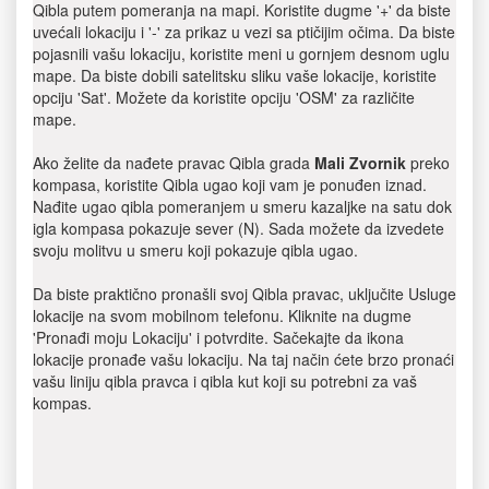
Qibla putem pomeranja na mapi. Koristite dugme '+' da biste
uvećali lokaciju i '-' za prikaz u vezi sa ptičijim očima. Da biste
pojasnili vašu lokaciju, koristite meni u gornjem desnom uglu
mape. Da biste dobili satelitsku sliku vaše lokacije, koristite
opciju 'Sat'. Možete da koristite opciju 'OSM' za različite
mape.
Ako želite da nađete pravac Qibla grada
Mali Zvornik
preko
kompasa, koristite Qibla ugao koji vam je ponuđen iznad.
Nađite ugao qibla pomeranjem u smeru kazaljke na satu dok
igla kompasa pokazuje sever (N). Sada možete da izvedete
svoju molitvu u smeru koji pokazuje qibla ugao.
Da biste praktično pronašli svoj Qibla pravac, uključite Usluge
lokacije na svom mobilnom telefonu. Kliknite na dugme
'Pronađi moju Lokaciju' i potvrdite. Sačekajte da ikona
lokacije pronađe vašu lokaciju. Na taj način ćete brzo pronaći
vašu liniju qibla pravca i qibla kut koji su potrebni za vaš
kompas.