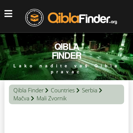
QIBLA
FINDER
Lako nađite vaš Qibla
pravac
Qibla Finder
Countries
Serbia
Mačva
Mali Zvornik