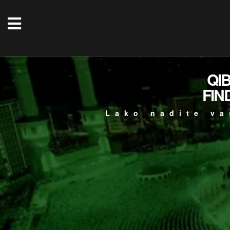
QI
FIN
Lako nađite va