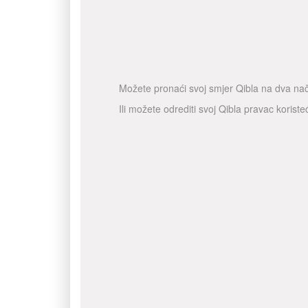
Možete pronaći svoj smjer Qibla na dva nač
Ili možete odrediti svoj Qibla pravac koris