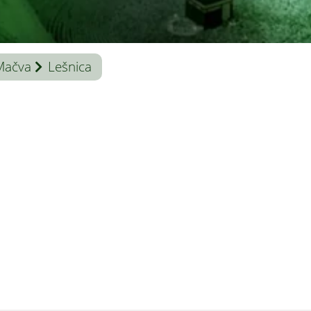
Mačva
Lešnica