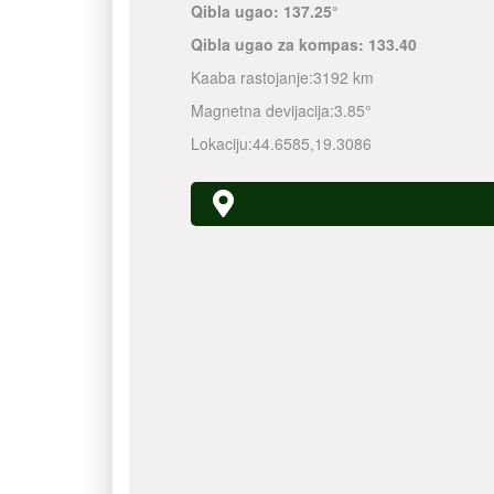
Qibla ugao:
137.25°
Qibla ugao za kompas:
133.40
Kaaba rastojanje:
3192 km
Magnetna devijacija:
3.85°
Lokaciju:
44.6585
,
19.3086