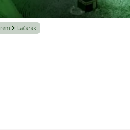
Srem
Laćarak