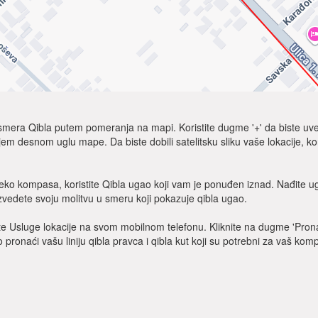
 smera Qibla putem pomeranja na mapi. Koristite dugme '+' da biste uvećali
njem desnom uglu mape. Da biste dobili satelitsku sliku vaše lokacije, kor
eko kompasa, koristite Qibla ugao koji vam je ponuđen iznad. Nađite 
vedete svoju molitvu u smeru koji pokazuje qibla ugao.
čite Usluge lokacije na svom mobilnom telefonu. Kliknite na dugme 'Prona
 pronaći vašu liniju qibla pravca i qibla kut koji su potrebni za vaš kom