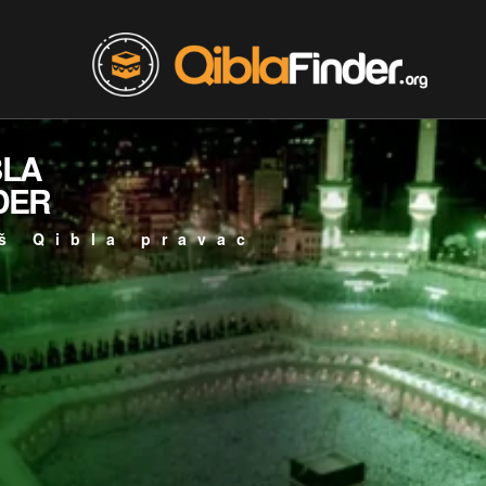
BLA
DER
š Qibla pravac