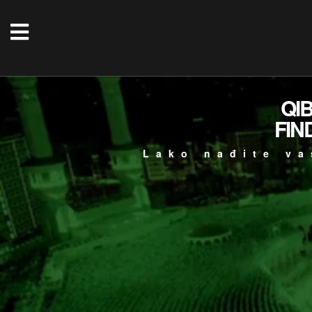
QI
FIN
Lako nađite va