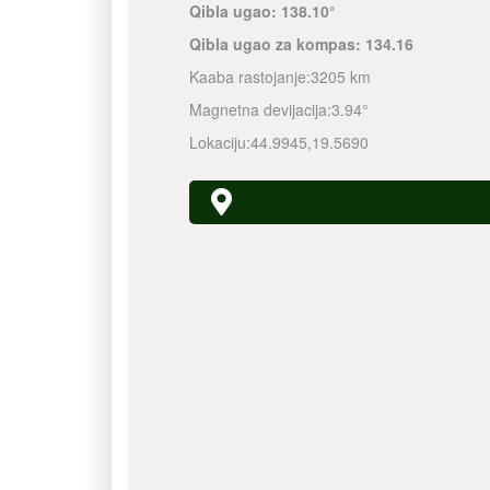
Qibla ugao:
138.10°
Qibla ugao za kompas:
134.16
Kaaba rastojanje:
3205 km
Magnetna devijacija:
3.94°
Lokaciju:
44.9945
,
19.5690