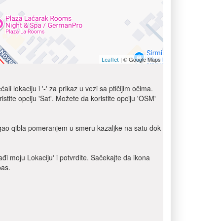
| © Google Maps
Leaflet
 lokaciju i '-' za prikaz u vezi sa ptičijim očima.
istite opciju 'Sat'. Možete da koristite opciju 'OSM'
ugao qibla pomeranjem u smeru kazaljke na satu dok
đi moju Lokaciju' i potvrdite. Sačekajte da ikona
pas.