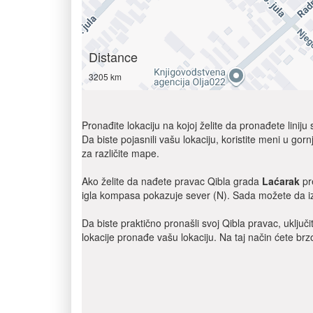
Distance
3205 km
Pronađite lokaciju na kojoj želite da pronađete liniju
Da biste pojasnili vašu lokaciju, koristite meni u gor
za različite mape.
Ako želite da nađete pravac Qibla grada
Laćarak
pr
igla kompasa pokazuje sever (N). Sada možete da iz
Da biste praktično pronašli svoj Qibla pravac, uklju
lokacije pronađe vašu lokaciju. Na taj način ćete brzo