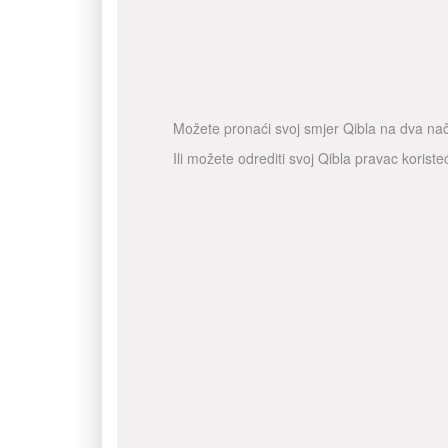
Možete pronaći svoj smjer Qibla na dva nač
Ili možete odrediti svoj Qibla pravac koris