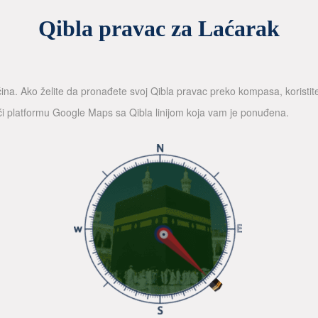
Qibla pravac za Laćarak
ina. Ako želite da pronađete svoj Qibla pravac preko kompasa, koristi
teći platformu Google Maps sa Qibla linijom koja vam je ponuđena.