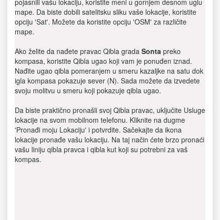
pojasnili vašu lokaciju, koristite meni u gornjem desnom uglu
mape. Da biste dobili satelitsku sliku vaše lokacije, koristite
opciju 'Sat'. Možete da koristite opciju 'OSM' za različite
mape.
Ako želite da nađete pravac Qibla grada
Sonta
preko
kompasa, koristite Qibla ugao koji vam je ponuđen iznad.
Nađite ugao qibla pomeranjem u smeru kazaljke na satu dok
igla kompasa pokazuje sever (N). Sada možete da izvedete
svoju molitvu u smeru koji pokazuje qibla ugao.
Da biste praktično pronašli svoj Qibla pravac, uključite Usluge
lokacije na svom mobilnom telefonu. Kliknite na dugme
'Pronađi moju Lokaciju' i potvrdite. Sačekajte da ikona
lokacije pronađe vašu lokaciju. Na taj način ćete brzo pronaći
vašu liniju qibla pravca i qibla kut koji su potrebni za vaš
kompas.