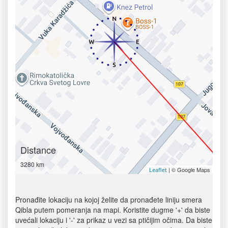
Distance
3280 km
| © Google Maps
Leaflet
Pronađite lokaciju na kojoj želite da pronađete liniju smera
Qibla putem pomeranja na mapi. Koristite dugme '+' da biste
uvećali lokaciju i '-' za prikaz u vezi sa ptičijim očima. Da biste