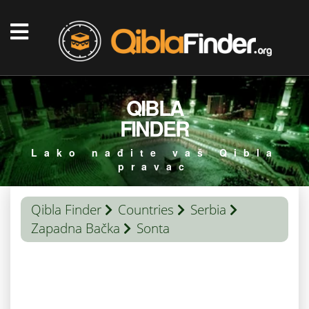
QIBLA
FINDER
Lako nađite vaš Qibla
pravac
Qibla Finder
Countries
Serbia
Zapadna Bačka
Sonta