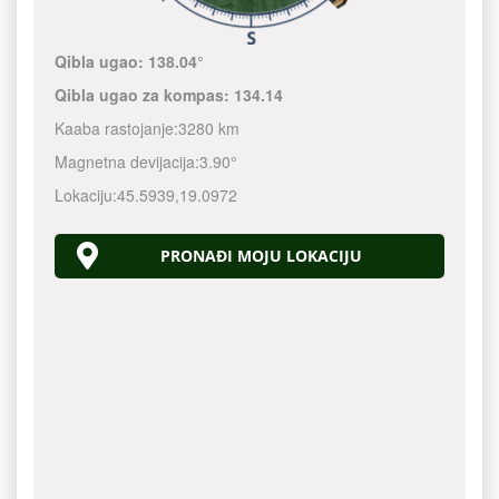
Qibla ugao:
138.04°
Qibla ugao za kompas:
134.14
Kaaba rastojanje:
3280 km
Magnetna devijacija:
3.90°
Lokaciju:
45.5939
,
19.0972
PRONAĐI MOJU LOKACIJU