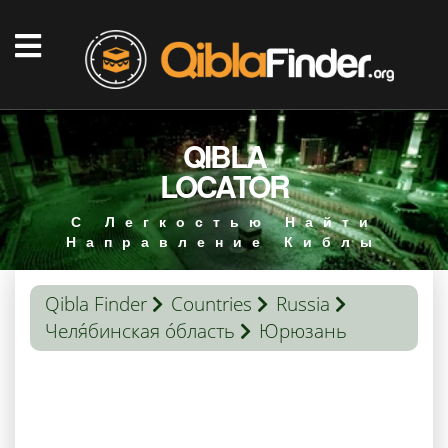
QIBLA
LOCATOR
С Легкостью Найти
Направление Киблы
Qibla Finder
Countries
Russia
Челя́бинская о́бласть
Юрюзань