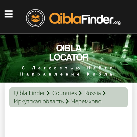
QIBLA
LOCATOR
С Легкостью Найти
Направление Киблы
Qibla Finder
Countries
Russia
Ирку́тская о́бласть
Черемхово