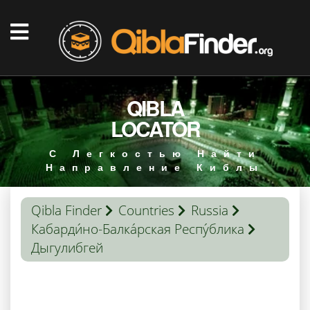
QIBLA
LOCATOR
С Легкостью Найти
Направление Киблы
Qibla Finder
Countries
Russia
Кабарди́но-Балка́рская Респу́блика
Дыгулибгей