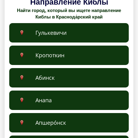
Направление Киблы
Найти город, который вы ищете направление
Киблы в Краснода́рский край
Гулькевичи
Кропоткин
Абинск
Анапа
Апшеро́нск