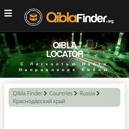
QIBLA
LOCATOR
С Легкостью Найти
Направление Киблы
Qibla Finder
Countries
Russia
Краснода́рский край