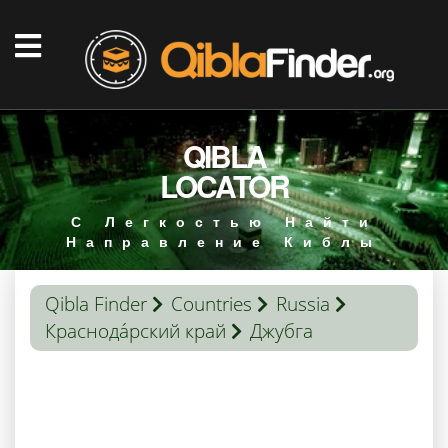
QIBLA
LOCATOR
С Легкостью Найти
Направление Киблы
Qibla Finder
Countries
Russia
Краснода́рский край
Джубга