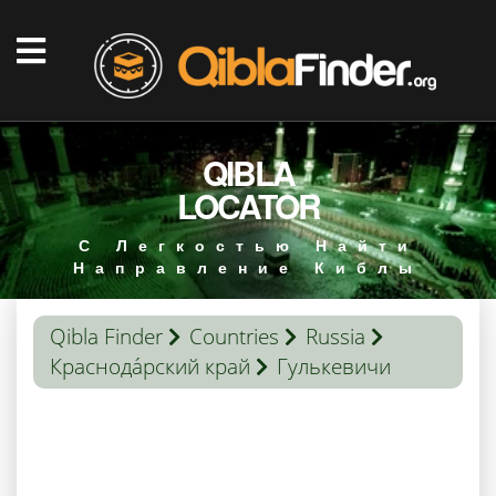
QIBLA
LOCATOR
С Легкостью Найти
Направление Киблы
Qibla Finder
Countries
Russia
Краснода́рский край
Гулькевичи