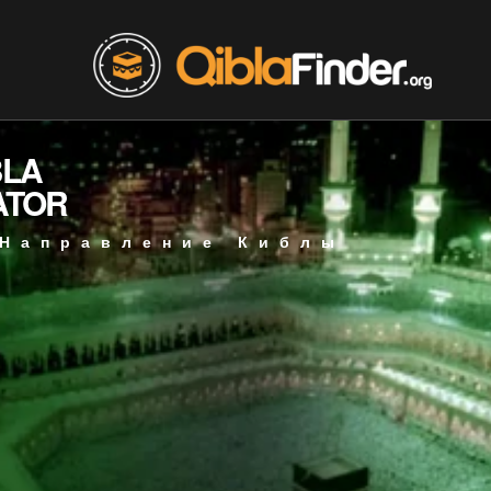
BLA
ATOR
 Направление Киблы