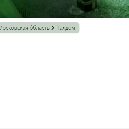
Моско́вская о́бласть
Талдом