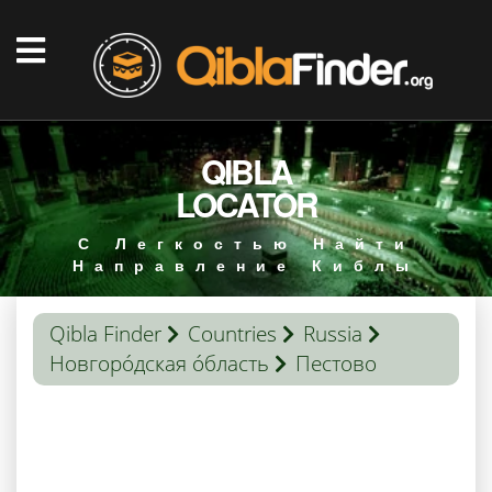
QIBLA
LOCATOR
С Легкостью Найти
Направление Киблы
Qibla Finder
Countries
Russia
Новгоро́дская о́бласть
Пестово