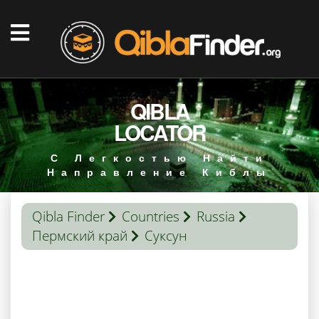
QIBLA
LOCATOR
С Легкостью Найти
Направление Киблы
Qibla Finder
Countries
Russia
Пермский край
Суксун