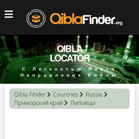
QIBLA
LOCATOR
С Легкостью Найти
Направление Киблы
Qibla Finder
Countries
Russia
Приморский край
Липовцы