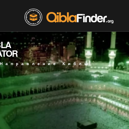
BLA
ATOR
 Направление Киблы