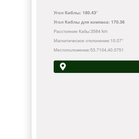
Угол Киблы:
180.43°
Угол Киблы для компаса:
170.36
Расстояние Кабы:
3584 km
Магнитическое отклонение:
10.07°
Местоположение:
53.7104
,
40.0751