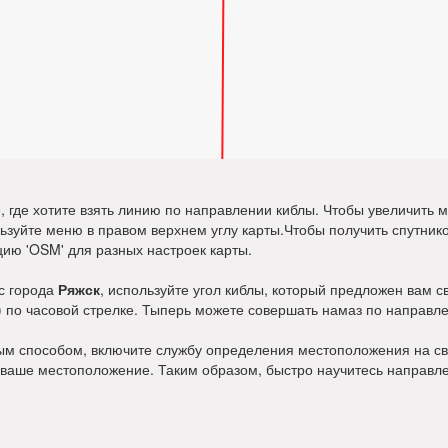
где хотите взять линию по направлении киблы. Чтобы увеличить м
ользуйте меню в правом верхнем углу карты.Чтобы получить спутн
цию 'OSM' для разных настроек карты.
 с города
Ряжск
, используйте угол киблы, который предложен вам с
а) по часовой стрелке. Тыперь можете совершать намаз по направл
ым способом, включите службу определения местоположения на св
 ваше местоположение. Таким образом, быстро научитесь направле