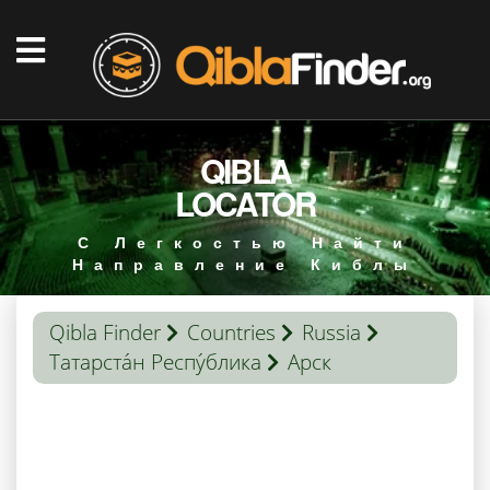
QIBLA
LOCATOR
С Легкостью Найти
Направление Киблы
Qibla Finder
Countries
Russia
Татарста́н Респу́блика
Арск