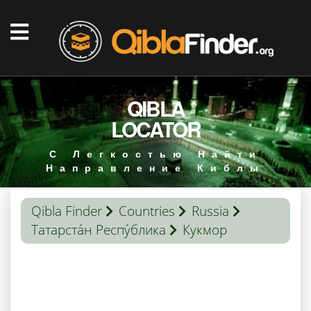
QIBLA
LOCATOR
С Легкостью Найти
Направление Киблы
Qibla Finder
Countries
Russia
Татарста́н Респу́блика
Кукмор