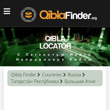
QIBLA
LOCATOR
С Легкостью Найти
Направление Киблы
Qibla Finder
Countries
Russia
Татарста́н Респу́блика
Большая Атня