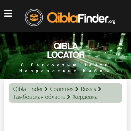
QIBLA
LOCATOR
С Легкостью Найти
Направление Киблы
Qibla Finder
Countries
Russia
Тамбо́вская о́бласть
Жердевка