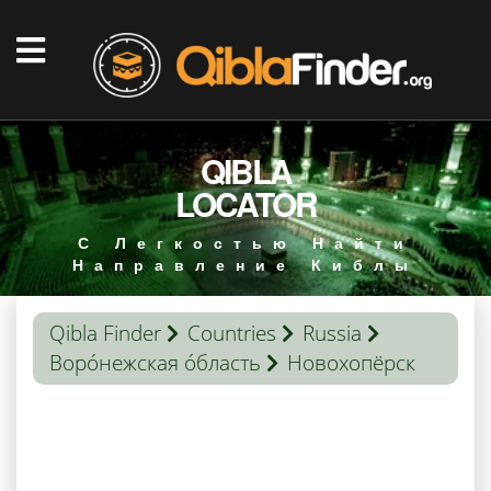
QIBLA
LOCATOR
С Легкостью Найти
Направление Киблы
Qibla Finder
Countries
Russia
Воро́нежская о́бласть
Новохопёрск