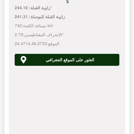
244.10°
زاوية القبلة:
زاوية القبلة للبوصلة:
241.31
742 km
مسافة الكعبة:
2.79°
الانحراف المغناطيسي:
الموقع:
46.2733
,
24.4714
العثور على الموقع الجغرافي