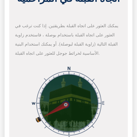
يمكنك العثور على اتجاه القبلة بطريقتين. إذا كنت ترغب في
العثور على اتجاه القبلة باستخدام بوصلة ، فاستخدم زاوية
القبلة التالية (زاوية القبلة لبوصلة). أو يمكنك استخدام البنية
الأساسية لخرائط جوجل للعثور على اتجاه القبلة.