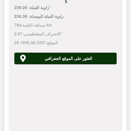
239.26°
زاوية القبلة:
زاوية القبلة للبوصلة:
236.39
784 km
مسافة الكعبة:
2.87°
الانحراف المغناطيسي:
الموقع:
46.3337
,
25.1656
العثور على الموقع الجغرافي