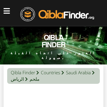
QIBLA
FINDER
العثور على اتجاه القبلة
بسهولة
Qibla Finder
Countries
Saudi Arabia
ملحم
الرياض