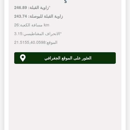
246.89°
زاوية القبلة:
زاوية القبلة للبوصلة:
243.74
26 km
مسافة الكعبة:
3.15°
الانحراف المغناطيسي:
الموقع:
40.0598
,
21.5155
العثور على الموقع الجغرافي