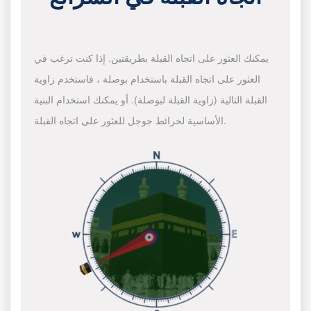
يمكنك العثور على اتجاه القبلة بطريقتين. إذا كنت ترغب في
العثور على اتجاه القبلة باستخدام بوصلة ، فاستخدم زاوية
القبلة التالية (زاوية القبلة لبوصلة). أو يمكنك استخدام البنية
الأساسية لخرائط جوجل للعثور على اتجاه القبلة.