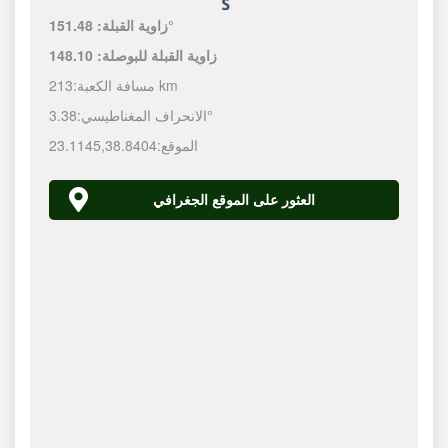
151.48°
زاوية القبلة:
زاوية القبلة للبوصلة:
148.10
213 km
مسافة الكعبة:
3.38°
الانحراف المغناطيسي:
الموقع:
38.8404
,
23.1145
العثور على الموقع الجغرافي