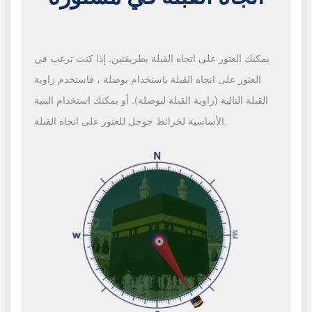
يمكنك العثور على اتجاه القبلة بطريقتين. إذا كنت ترغب في
العثور على اتجاه القبلة باستخدام بوصلة ، فاستخدم زاوية
القبلة التالية (زاوية القبلة لبوصلة). أو يمكنك استخدام البنية
الأساسية لخرائط جوجل للعثور على اتجاه القبلة.