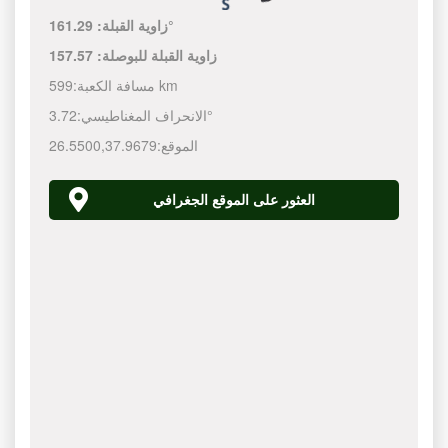
161.29°
زاوية القبلة:
زاوية القبلة للبوصلة:
157.57
599 km
مسافة الكعبة:
3.72°
الانحراف المغناطيسي:
الموقع:
37.9679
,
26.5500
العثور على الموقع الجغرافي