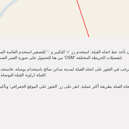
تأخذ خط اتجاه القبلة. استخدم زر '+' للتكبير و '-' للتصغير.استخدم القائمة 
أكثر وضوحًا. اختر 'Sat' من هنا للحصول على صورة القمر الصناعي لموقعك. يمكنك استخدام خيار 'OSM' لتفضيلات الخريطة المختلفة.
ب في العثور على اتجاه القبلة لمدينة مدائن صالح باستخدام بوصلة، فاستخدم زاوية القبلة قدمت أعلاه. 
القبلة (زاوية القبلة للبوصلة). الآن يمكنك أن تصلي في الاتجاه الذي تظهره زاوية القبلة.
 القبلة بطريقة أكثر عملية. انقر على زر 'العثور على الموقع الجغرافي' وتأكي