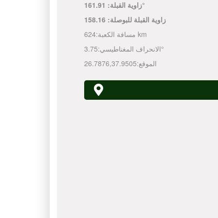
161.91°
زاوية القبلة:
زاوية القبلة للبوصلة:
158.16
624 km
مسافة الكعبة:
3.75°
الانحراف المغناطيسي:
الموقع:
37.9505
,
26.7876