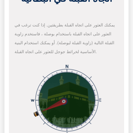
يمكنك العثور على اتجاه القبلة بطريقتين. إذا كنت ترغب في
العثور على اتجاه القبلة باستخدام بوصلة ، فاستخدم زاوية
القبلة التالية (زاوية القبلة لبوصلة). أو يمكنك استخدام البنية
الأساسية لخرائط جوجل للعثور على اتجاه القبلة.