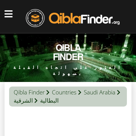
QIBLA
FINDER
العثور على اتجاه القبلة
بسهولة
Qibla Finder
Countries
Saudi Arabia
البطالية
الشرقية