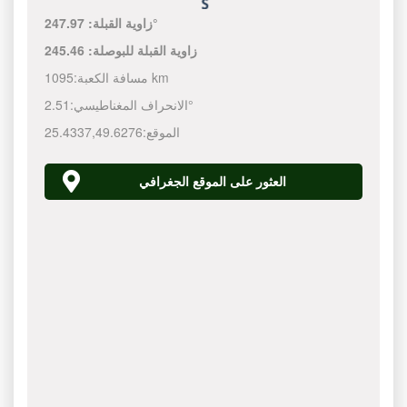
247.97°
زاوية القبلة:
زاوية القبلة للبوصلة:
245.46
1095 km
مسافة الكعبة:
2.51°
الانحراف المغناطيسي:
الموقع:
49.6276
,
25.4337
العثور على الموقع الجغرافي