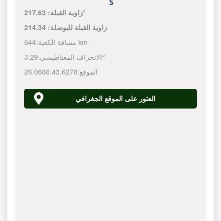
217.63°
زاوية القبلة:
زاوية القبلة للبوصلة:
214.34
644 km
مسافة الكعبة:
3.29°
الانحراف المغناطيسي:
الموقع:
43.6278
,
26.0666
العثور على الموقع الجغرافي