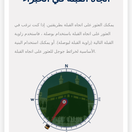
يمكنك العثور على اتجاه القبلة بطريقتين. إذا كنت ترغب في
العثور على اتجاه القبلة باستخدام بوصلة ، فاستخدم زاوية
القبلة التالية (زاوية القبلة لبوصلة). أو يمكنك استخدام البنية
الأساسية لخرائط جوجل للعثور على اتجاه القبلة.