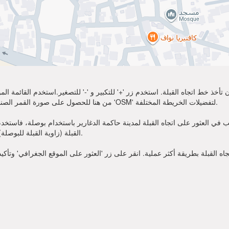
تأخذ خط اتجاه القبلة. استخدم زر '+' للتكبير و '-' للتصغير.استخدم القائمة 
أكثر وضوحًا. اختر 'Sat' من هنا للحصول على صورة القمر الصناعي لموقعك. يمكنك استخدام خيار 'OSM' لتفضيلات الخريطة المختلفة.
 العثور على اتجاه القبلة لمدينة حاكمة الدغارير باستخدام بوصلة، فاستخدم زاوية القبلة قدمت أعلاه. 
القبلة (زاوية القبلة للبوصلة). الآن يمكنك أن تصلي في الاتجاه الذي تظهره زاوية القبلة.
 القبلة بطريقة أكثر عملية. انقر على زر 'العثور على الموقع الجغرافي' وتأكي