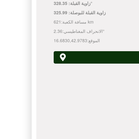
328.35°
زاوية القبلة:
زاوية القبلة للبوصلة:
325.99
621 km
مسافة الكعبة:
2.36°
الانحراف المغناطيسي:
الموقع:
42.9783
,
16.6830