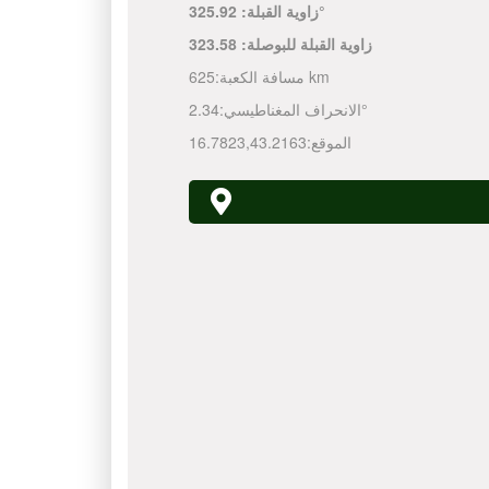
325.92°
زاوية القبلة:
زاوية القبلة للبوصلة:
323.58
625 km
مسافة الكعبة:
2.34°
الانحراف المغناطيسي:
الموقع:
43.2163
,
16.7823