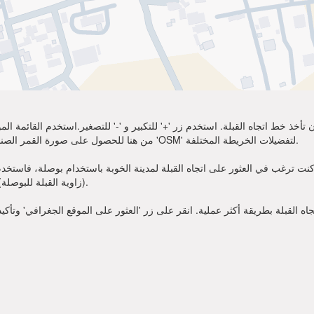
تأخذ خط اتجاه القبلة. استخدم زر '+' للتكبير و '-' للتصغير.استخدم القائمة 
أكثر وضوحًا. اختر 'Sat' من هنا للحصول على صورة القمر الصناعي لموقعك. يمكنك استخدام خيار 'OSM' لتفضيلات الخريطة المختلفة.
نت ترغب في العثور على اتجاه القبلة لمدينة الخوبة باستخدام بوصلة، فاستخدم زاوية القبلة قدمت أعلاه. عند
(زاوية القبلة للبوصلة). الآن يمكنك أن تصلي في الاتجاه الذي تظهره زاوية القبلة.
 القبلة بطريقة أكثر عملية. انقر على زر 'العثور على الموقع الجغرافي' وتأكي