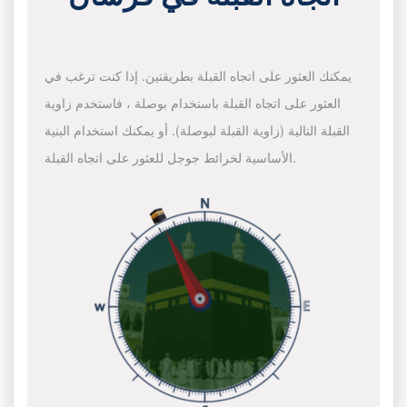
يمكنك العثور على اتجاه القبلة بطريقتين. إذا كنت ترغب في
العثور على اتجاه القبلة باستخدام بوصلة ، فاستخدم زاوية
القبلة التالية (زاوية القبلة لبوصلة). أو يمكنك استخدام البنية
الأساسية لخرائط جوجل للعثور على اتجاه القبلة.