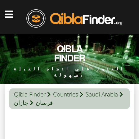
QIBLA
FINDER
العثور على اتجاه القبلة
بسهولة
Qibla Finder
Countries
Saudi Arabia
فرسان
جازان