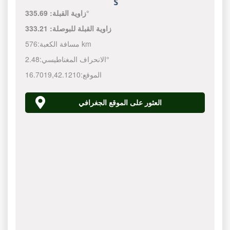
335.69°
زاوية القبلة:
زاوية القبلة للبوصلة:
333.21
576 km
مسافة الكعبة:
2.48°
الانحراف المغناطيسي:
الموقع:
42.1210
,
16.7019
العثور على الموقع الجغرافي