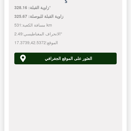
328.16°
زاوية القبلة:
زاوية القبلة للبوصلة:
325.67
531 km
مسافة الكعبة:
2.49°
الانحراف المغناطيسي:
الموقع:
42.5372
,
17.3739
العثور على الموقع الجغرافي