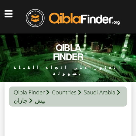
QIBLA
FINDER
العثور على اتجاه القبلة
بسهولة
Qibla Finder
Countries
Saudi Arabia
بيش
جازان