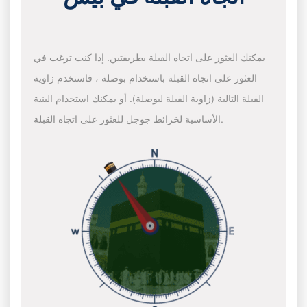
يمكنك العثور على اتجاه القبلة بطريقتين. إذا كنت ترغب في
العثور على اتجاه القبلة باستخدام بوصلة ، فاستخدم زاوية
القبلة التالية (زاوية القبلة لبوصلة). أو يمكنك استخدام البنية
الأساسية لخرائط جوجل للعثور على اتجاه القبلة.