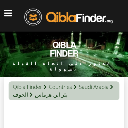
QIBLA
FINDER
العثور على اتجاه القبلة
بسهولة
Qibla Finder
Countries
Saudi Arabia
بئر ابن هرماس
الجوف