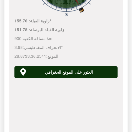
155.76°
زاوية القبلة:
زاوية القبلة للبوصلة:
151.78
900 km
مسافة الكعبة:
3.98°
الانحراف المغناطيسي:
الموقع:
36.2541
,
28.8733
العثور على الموقع الجغرافي