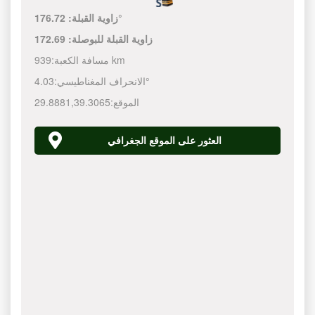
176.72°
زاوية القبلة:
زاوية القبلة للبوصلة:
172.69
939 km
مسافة الكعبة:
4.03°
الانحراف المغناطيسي:
الموقع:
39.3065
,
29.8881
العثور على الموقع الجغرافي