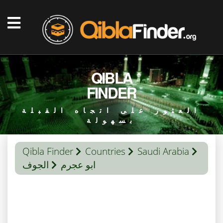
QIBLA
FINDER
العثور على اتجاه القبلة
بسهولة
Qibla Finder
Countries
Saudi Arabia
ابو عجرم
الجوف