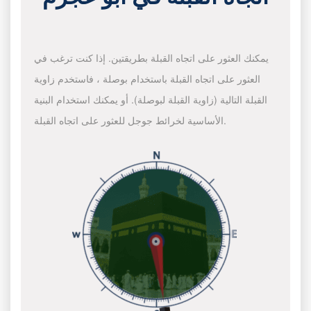
يمكنك العثور على اتجاه القبلة بطريقتين. إذا كنت ترغب في
العثور على اتجاه القبلة باستخدام بوصلة ، فاستخدم زاوية
القبلة التالية (زاوية القبلة لبوصلة). أو يمكنك استخدام البنية
الأساسية لخرائط جوجل للعثور على اتجاه القبلة.