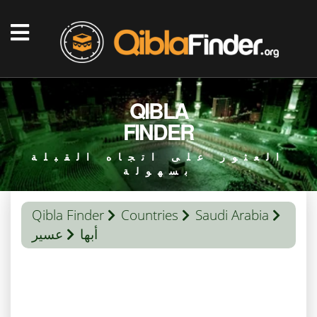
QIBLA
FINDER
العثور على اتجاه القبلة
بسهولة
Qibla Finder
Countries
Saudi Arabia
أبها
عسير