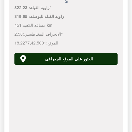
322.23°
زاوية القبلة:
زاوية القبلة للبوصلة:
319.65
451 km
مسافة الكعبة:
2.58°
الانحراف المغناطيسي:
الموقع:
42.5001
,
18.2277
العثور على الموقع الجغرافي