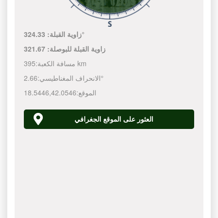
324.33°
زاوية القبلة:
زاوية القبلة للبوصلة:
321.67
395 km
مسافة الكعبة:
2.66°
الانحراف المغناطيسي:
الموقع:
42.0546
,
18.5446
العثور على الموقع الجغرافي