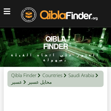
QIBLA
FINDER
العثور على اتجاه القبلة
بسهولة
Qibla Finder
Countries
Saudi Arabia
محايل عسير
عسير