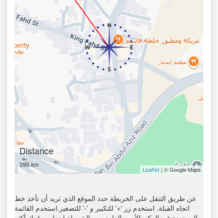
Distance
395 km
| © Google Maps
Leaflet
عن طريق التنقل على الخريطة حدد الموقع الذي تريد أن تأخذ خط
اتجاه القبلة. استخدم زر '+' للتكبير و '-' للتصغير.استخدم القائمة
الموجودة في الركن الأيمن العلوي من الخريطة لجعل موقعك أكثر