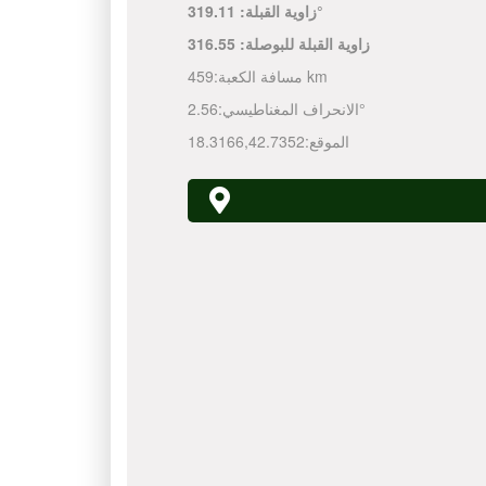
319.11°
زاوية القبلة:
زاوية القبلة للبوصلة:
316.55
459 km
مسافة الكعبة:
2.56°
الانحراف المغناطيسي:
الموقع:
42.7352
,
18.3166