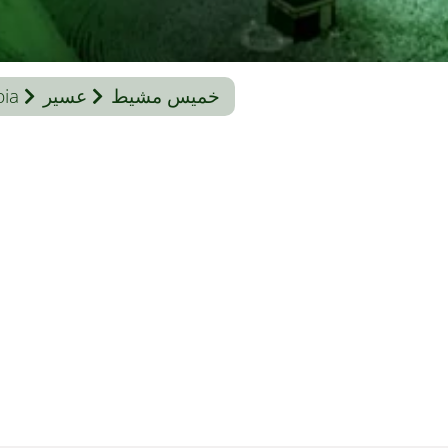
خميس مشيط
عسير
bia