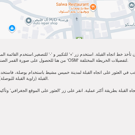
تأخذ خط اتجاه القبلة. استخدم زر '+' للتكبير و '-' للتصغير.استخدم القائمة 
أكثر وضوحًا. اختر 'Sat' من هنا للحصول على صورة القمر الصناعي لموقعك. يمكنك استخدام خيار 'OSM' لتفضيلات الخريطة المختلفة.
ي العثور على اتجاه القبلة لمدينة خميس مشيط باستخدام بوصلة، فاستخدم زاوية القبلة قدمت أعلاه. عن
القبلة (زاوية القبلة للبوصلة). الآن يمكنك أن تصلي في الاتجاه الذي تظهره زاوية القبلة.
 القبلة بطريقة أكثر عملية. انقر على زر 'العثور على الموقع الجغرافي' وتأكي