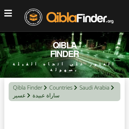
QIBLA
FINDER
العثور على اتجاه القبلة
بسهولة
Qibla Finder
Countries
Saudi Arabia
ساراة عبيدة
عسير