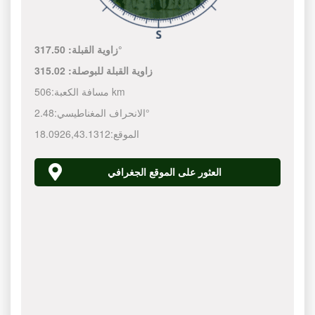
317.50°
زاوية القبلة:
زاوية القبلة للبوصلة:
315.02
506 km
مسافة الكعبة:
2.48°
الانحراف المغناطيسي:
الموقع:
43.1312
,
18.0926
العثور على الموقع الجغرافي