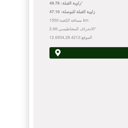
49.76°
زاوية القبلة:
زاوية القبلة للبوصلة:
47.10
1550 km
مسافة الكعبة:
2.66°
الانحراف المغناطيسي:
الموقع:
28.4212
,
12.6934