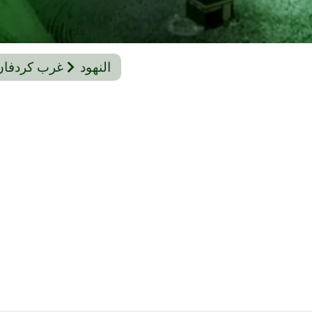
النهود
غرب كردفان