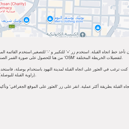
تأخذ خط اتجاه القبلة. استخدم زر '+' للتكبير و '-' للتصغير.استخدم القائمة 
أكثر وضوحًا. اختر 'Sat' من هنا للحصول على صورة القمر الصناعي لموقعك. يمكنك استخدام خيار 'OSM' لتفضيلات الخريطة المختلفة.
كنت ترغب في العثور على اتجاه القبلة لمدينة النهود باستخدام بوصلة، فاستخدم زاوية القبلة قدمت أعلاه. عند
(زاوية القبلة للبوصلة). الآن يمكنك أن تصلي في الاتجاه الذي تظهره زاوية القبلة.
 القبلة بطريقة أكثر عملية. انقر على زر 'العثور على الموقع الجغرافي' وتأكي