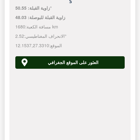
50.55°
زاوية القبلة:
زاوية القبلة للبوصلة:
48.03
1680 km
مسافة الكعبة:
2.52°
الانحراف المغناطيسي:
الموقع:
27.3310
,
12.1537
العثور على الموقع الجغرافي