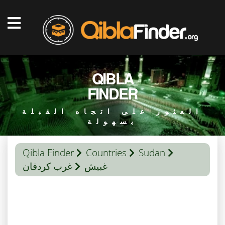
QIBLA
FINDER
العثور على اتجاه القبلة
بسهولة
Qibla Finder
Countries
Sudan
غبيش
غرب كردفان