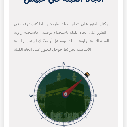
يمكنك العثور على اتجاه القبلة بطريقتين. إذا كنت ترغب في
العثور على اتجاه القبلة باستخدام بوصلة ، فاستخدم زاوية
القبلة التالية (زاوية القبلة لبوصلة). أو يمكنك استخدام البنية
الأساسية لخرائط جوجل للعثور على اتجاه القبلة.