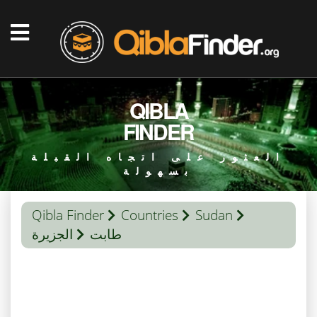
QIBLA
FINDER
العثور على اتجاه القبلة
بسهولة
Qibla Finder
Countries
Sudan
طابت
الجزيرة