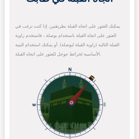
يمكنك العثور على اتجاه القبلة بطريقتين. إذا كنت ترغب في
العثور على اتجاه القبلة باستخدام بوصلة ، فاستخدم زاوية
القبلة التالية (زاوية القبلة لبوصلة). أو يمكنك استخدام البنية
الأساسية لخرائط جوجل للعثور على اتجاه القبلة.