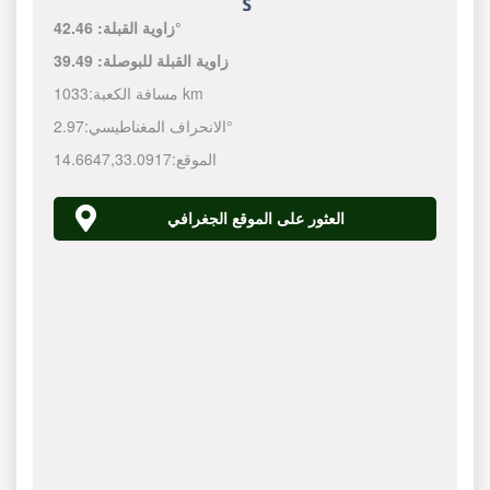
42.46°
زاوية القبلة:
زاوية القبلة للبوصلة:
39.49
1033 km
مسافة الكعبة:
2.97°
الانحراف المغناطيسي:
الموقع:
33.0917
,
14.6647
العثور على الموقع الجغرافي