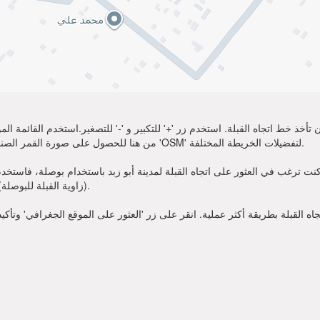
تأخذ خط اتجاه القبلة. استخدم زر '+' للتكبير و '-' للتصغير.استخدم القائمة 
أكثر وضوحًا. اختر 'Sat' من هنا للحصول على صورة القمر الصناعي لموقعك. يمكنك استخدام خيار 'OSM' لتفضيلات الخريطة المختلفة.
نت ترغب في العثور على اتجاه القبلة لمدينة أبو زبد باستخدام بوصلة، فاستخدم زاوية القبلة قدمت أعلاه. عند
(زاوية القبلة للبوصلة). الآن يمكنك أن تصلي في الاتجاه الذي تظهره زاوية القبلة.
 القبلة بطريقة أكثر عملية. انقر على زر 'العثور على الموقع الجغرافي' وتأكي