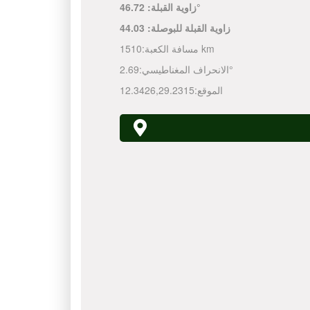
46.72°
زاوية القبلة:
زاوية القبلة للبوصلة:
44.03
1510 km
مسافة الكعبة:
2.69°
الانحراف المغناطيسي:
الموقع:
29.2315
,
12.3426