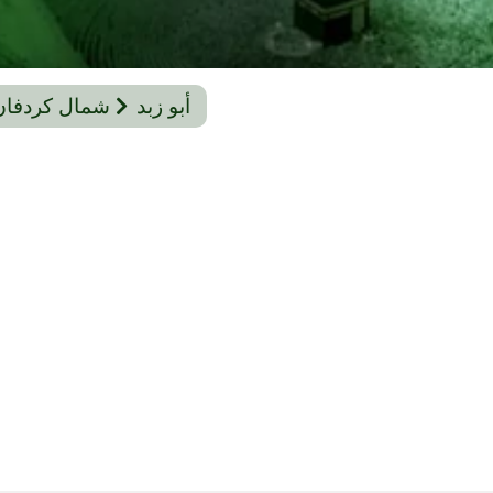
أبو زبد
شمال كردفان