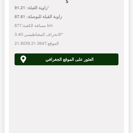
91.21°
زاوية القبلة:
زاوية القبلة للبوصلة:
87.81
877 km
مسافة الكعبة:
3.40°
الانحراف المغناطيسي:
الموقع:
31.3647
,
21.8039
العثور على الموقع الجغرافي