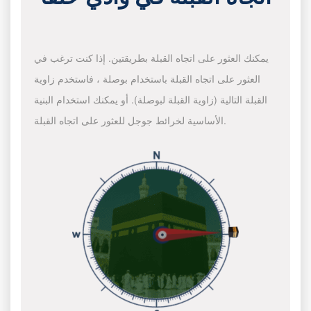
يمكنك العثور على اتجاه القبلة بطريقتين. إذا كنت ترغب في
العثور على اتجاه القبلة باستخدام بوصلة ، فاستخدم زاوية
القبلة التالية (زاوية القبلة لبوصلة). أو يمكنك استخدام البنية
الأساسية لخرائط جوجل للعثور على اتجاه القبلة.