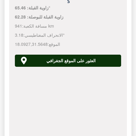
65.46°
زاوية القبلة:
زاوية القبلة للبوصلة:
62.28
941 km
مسافة الكعبة:
3.18°
الانحراف المغناطيسي:
الموقع:
31.5648
,
18.0927
العثور على الموقع الجغرافي