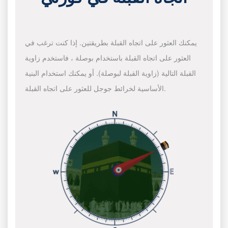
يمكنك العثور على اتجاه القبلة بطريقتين. إذا كنت ترغب في
العثور على اتجاه القبلة باستخدام بوصلة ، فاستخدم زاوية
القبلة التالية (زاوية القبلة لبوصلة). أو يمكنك استخدام البنية
الأساسية لخرائط جوجل للعثور على اتجاه القبلة.