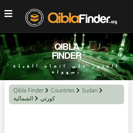
QIBLA
FINDER
العثور على اتجاه القبلة
بسهولة
Qibla Finder
Countries
Sudan
كورتي
الشمالية