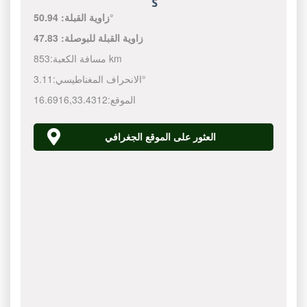
50.94°
زاوية القبلة:
زاوية القبلة للبوصلة:
47.83
853 km
مسافة الكعبة:
3.11°
الانحراف المغناطيسي:
الموقع:
33.4312
,
16.6916
العثور على الموقع الجغرافي