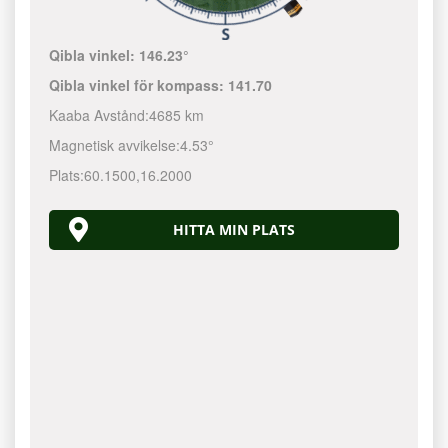
Qibla vinkel:
146.23°
Qibla vinkel för kompass:
141.70
Kaaba Avstånd:
4685 km
Magnetisk avvikelse:
4.53°
Plats:
60.1500
,
16.2000
HITTA MIN PLATS