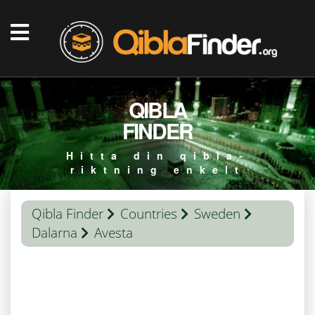
QIBLA
FINDER
Hitta din qibla-
riktning enkelt
Qibla Finder
Countries
Sweden
Dalarna
Avesta