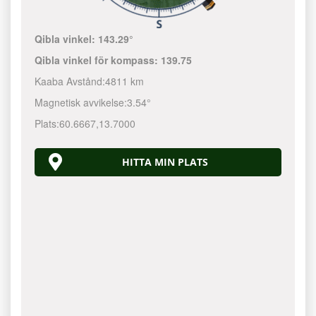
Qibla vinkel:
143.29°
Qibla vinkel för kompass:
139.75
Kaaba Avstånd:
4811 km
Magnetisk avvikelse:
3.54°
Plats:
60.6667
,
13.7000
HITTA MIN PLATS