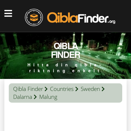
QIBLA
FINDER
Hitta din qibla-
riktning enkelt
Qibla Finder
Countries
Sweden
Dalarna
Malung