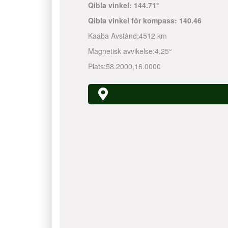
Qibla vinkel:
144.71°
Qibla vinkel för kompass:
140.46
Kaaba Avstånd:
4512 km
Magnetisk avvikelse:
4.25°
Plats:
58.2000
,
16.0000