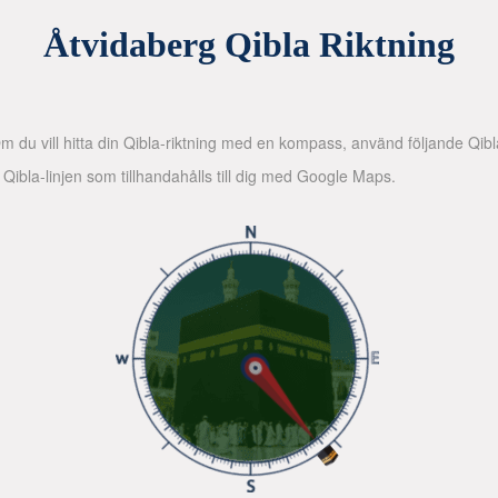
Åtvidaberg Qibla Riktning
 Om du vill hitta din Qibla-riktning med en kompass, använd följande Qib
d Qibla-linjen som tillhandahålls till dig med Google Maps.